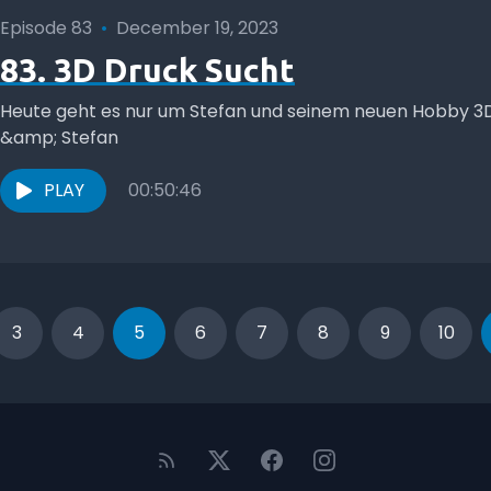
Episode 83
•
December 19, 2023
83. 3D Druck Sucht
Heute geht es nur um Stefan und seinem neuen Hobby 3D
&amp; Stefan
PLAY
00:50:46
3
4
5
6
7
8
9
10