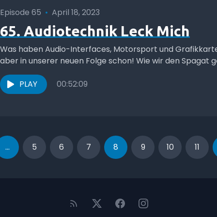
Episode 65
•
April 18, 2023
65. Audiotechnik Leck Mich
Was haben Audio-Interfaces, Motorsport und Grafikkarte
aber in unserer neuen Folge schon! Wie wir den Spagat ges
PLAY
00:52:09
...
5
6
7
8
9
10
11