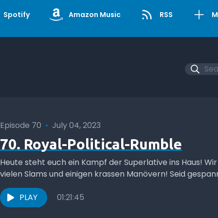
Spotify
Amazon Music
RSS
M
Episode 70
•
July 04, 2023
70. Royal-Political-Rumble
Heute steht euch ein Kampf der Superlative ins Haus! Wir
vielen Slams und einigen krassen Manövern! Seid gespannt
PLAY
01:21:45