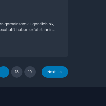
n gemeinsam? Eigentlich nix,
chafft haben erfahrt ihr in...
...
18
19
Next