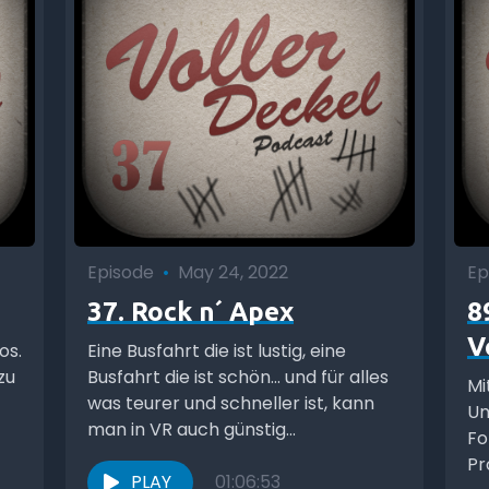
Episode
•
May 24, 2022
Ep
37. Rock n´ Apex
8
V
os.
Eine Busfahrt die ist lustig, eine
zu
Busfahrt die ist schön... und für alles
Mi
was teurer und schneller ist, kann
Um
man in VR auch günstig...
Fo
Pr
PLAY
01:06:53