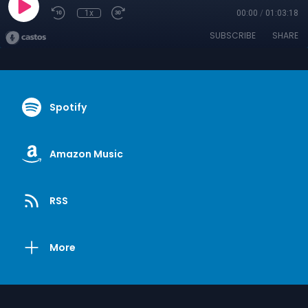
1x
00:00
/
01:03:18
SUBSCRIBE
SHARE
Spotify
Amazon Music
RSS
More