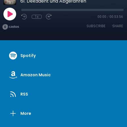
61. Dekadent und Abgefahren
1x
00:00
/
00:53:56
SUBSCRIBE
SHARE
Spotify
Amazon Music
RSS
More