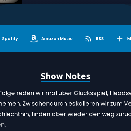
Spotify
Amazon Music
RSS
M
Show Notes
 Folge reden wir mal über Glücksspiel, Heads
hemen. Zwischendurch eskalieren wir zum V
hlechthin, finden aber wieder den weg zurück
n.