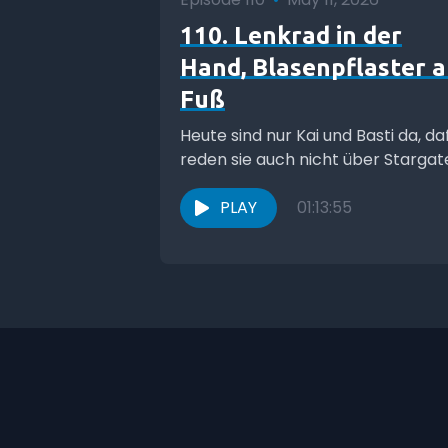
110. Lenkrad in der
Hand, Blasenpflaster 
Fuß
Heute sind nur Kai und Basti da, da
reden sie auch nicht über Stargat
PLAY
01:13:55