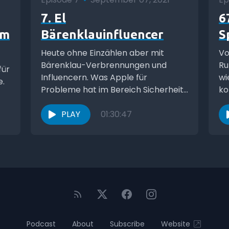
7. El
6
am
Bärenklauinfluencer
S
Heute ohne Einzählen aber mit
Vo
Bärenklau-Verbrennungen und
Ru
für
Influencern. Was Apple für
wi
e.
Probleme hat im Bereich Sicherheit.
ko
Wie man Android Auto Kabellos hin
St
bekommt und...
PLAY
01:30:47
Podcast
About
Subscribe
Website