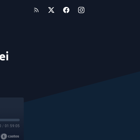
ei
0
/
01:59:05