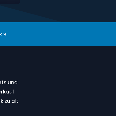
ore
ets und
erkauf
 zu alt