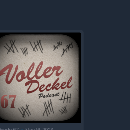
isode 67
•
May 16, 2023