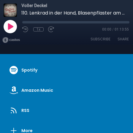
Voller Deckel
110. Lenkrad in der Hand, Blasenpflaster am Fuß
1x
00:00
/
01:13:55
SUBSCRIBE
SHARE
Spotify
Amazon Music
RSS
More